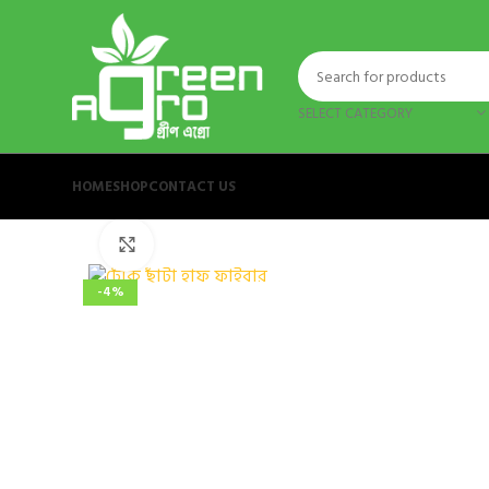
SELECT CATEGORY
HOME
SHOP
CONTACT US
Click to enlarge
-4%