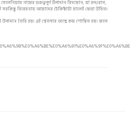
সেলেনিয়াম নামের গুরুত্বপূর্ণ উপাদান বিদ্যমান, যা হৃদ্‌রোগ,
েই সবকিছু বিবেচনায় আমাদের ঢেঁকিছাঁটা চালেই ফেরা উচিত।
ি উপাদান তৈরি হয়। এই শ্বেতসার অন্ত্রে কম শোষিত হয়। ফলে
%BF%E0%A6%9B%E0%A6%BE%E0%A6%81%E0%A6%9F%E0%A6%BE