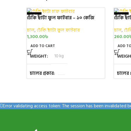
NEW
NEW
ঢেঁকি ছাঁটা ফুল ফাইবার – ১০ কেজি
ঢেঁকি ছা
চাল
,
ঢেঁকি ছাঁটা ফুল ফাইবার
চাল
,
ঢেঁ
1,300.00
৳
260.00
ADD TO CART
ADD TO
WEIGHT
10 kg
WEIG
চালের প্রকার
চালের প
ওজন (কেজি )
,
,
,
,
,
,
ওজন (
Error validating access token: The session has been invalidated