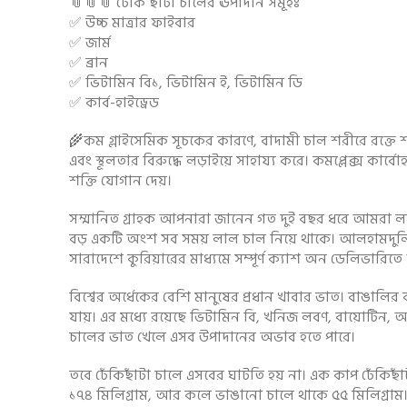
📎📎📎 ঢেঁকি ছাঁটা চালের ঊপাদান সমূহঃ
✅ উচ্চ মাত্রার ফাইবার
✅ জার্ম
✅ ব্রান
✅ ভিটামিন বি১, ভিটামিন ই, ভিটামিন ডি
✅ কার্ব-হাইড্রেড
🌾কম গ্লাইসেমিক সূচকের কারণে, বাদামী চাল শরীরে রক্তে শর্ক
এবং স্থূলতার বিরুদ্ধে লড়াইয়ে সাহায্য করে। কমপ্লেক্স কার্ব
শক্তি যোগান দেয়।
সম্মানিত গ্রাহক আপনারা জানেন গত দুই বছর ধরে আমরা ল
বড় একটি অংশ সব সময় লাল চাল নিয়ে থাকে। আলহামদুলিল
সারাদেশে কুরিয়ারের মাধ্যমে সম্পূর্ণ ক্যাশ অন ডেলিভারিতে
বিশ্বের অর্ধেকের বেশি মানুষের প্রধান খাবার ভাত। বাঙাল
যায়। এর মধ্যে রয়েছে ভিটামিন বি, খনিজ লবণ, বায়োটিন, 
চালের ভাত খেলে এসব উপাদানের অভাব হতে পারে।
তবে ঢেঁকিছাঁটা চালে এসবের ঘাটতি হয় না। এক কাপ ঢেঁকিছাঁ
১৭৪ মিলিগ্রাম, আর কলে ভাঙানো চালে থাকে ৫৫ মিলিগ্রাম।