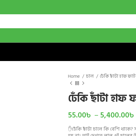
Home
চাল
ঢেঁকি ছাঁটা হাফ ফা
ঢেঁকি ছাঁটা হাফ 
55.00
৳
–
5,400.00
৳
✋ঢেঁকি ছাঁটা চালে কি বেশি থাকে? 
হয় না। তাই দেখতে লাল এই চালের উ