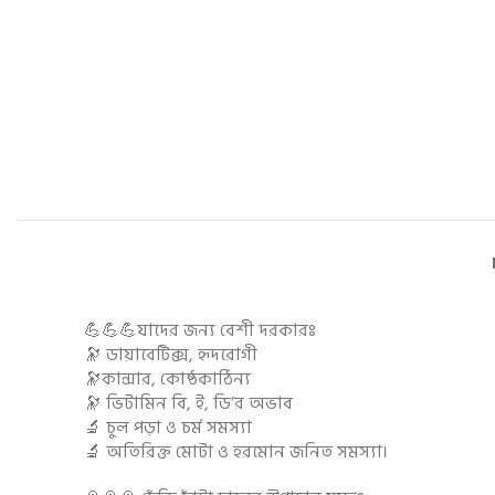
💪💪💪যাদের জন্য বেশী দরকারঃ
🔭 ডায়াবেটিক্স, হৃদরোগী
🔭কান্সার, কোষ্ঠকাঠিন্য
🔭 ভিটামিন বি, ই, ডি’র অভাব
🔬 চুল পড়া ও চর্ম সমস্যা
🔬 অতিরিক্ত মোটা ও হরমোন জনিত সমস্যা।