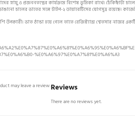
স্নায়ু ও প্রজননতন্ত্রের কার্যক্রমে বিশেষ ভূমিকা রাখে। ঢেঁকিছাঁটা চালে 
ভাঙানো চালের ভাতের সঙ্গে টাইপ-২ ডায়াবেটিসের যোগসূত্র রয়েছে। কাজ
উপকারী। ভাত ঠান্ডা হয়ে গেলে তাতে রেজিস্ট্যান্স শ্বেতসার নামের একট
alth/%E0%A6%A2%E0%A7%87%E0%A6%81%E0%A6%95%E0%A6
7%E0%A6%B0-%E0%A6%97%E0%A7%81%E0%A6%A3
Reviews
duct may leave a review.
There are no reviews yet.