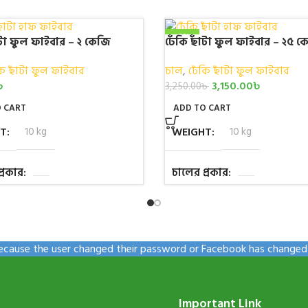
-3%
ঁটা ফুল ফাইবার – ২ কেজি
ঢেঁকি ছাঁটা ফুল ফাইবার – ২৫ ক
NEW
কি ছাঁটা ফুল ফাইবার
চাল
,
ঢেঁকি ছাঁটা ফুল ফাইবার
৳
3,150.00
৳
3,250.00
৳
 CART
ADD TO CART
HT
10 kg
WEIGHT
10 kg
্রকার
চালের প্রকার
কেজি )
,
,
,
,
,
,
ওজন (কেজি )
,
,
,
,
,
,
 because the user changed their password or Facebook has changed 
Important Link