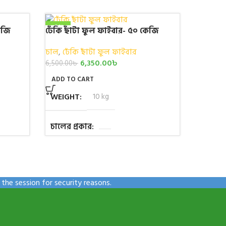
-2%
েজি
ঢেঁকি ছাঁটা ফুল ফাইবার- ৫০ কেজি
ঢেঁকি ছা
NEW
চাল
,
ঢেঁকি ছাঁটা ফুল ফাইবার
চাল
,
ঢেঁ
6,350.00
৳
1,100.00
6,500.00
৳
ADD TO CART
ADD TO
WEIGHT
10 kg
WEIGH
চালের প্রকার
চালের প
ওজন (কেজি )
,
,
,
,
,
,
ওজন (
the session for security reasons.