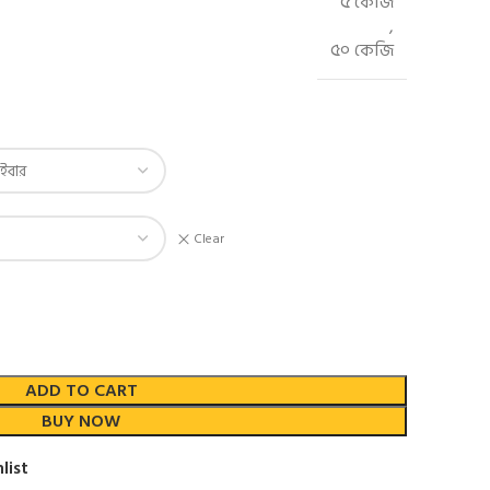
৫ কেজি
,
৫০ কেজি
Clear
ADD TO CART
BUY NOW
list