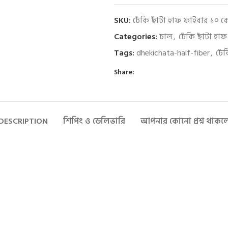
SKU:
ঢেঁকি ছাঁটা হাফ ফাইবার ১০ 
Categories:
চাল
,
ঢেঁকি ছাঁটা হা
Tags:
dhekichata-half-fiber
,
ঢেঁ
Share:
DESCRIPTION
শিপিং ও ডেলিভারি
আপনার কোনো প্রশ্ন থাকল