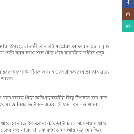
Faceb
Insta
What
়। উপরন্তু, বাদামী চাল চর্বি সংশ্লেষণ,অতিরিক্ত ওজন বৃদ্ধি
ম হতে বেশি সময় লাগে বলে ধীরে ধীরে সারাদিনে শরীরে প্রচুর
এবং অফলাইন মিলে লাখের উপর গ্রাহক রয়েছে। তার মধ্যে
 পাবেন।
, তা মসৃণ করতে গিয়ে অতিপ্রয়োজনীয় কিছু উপাদান বাদ পড়ে
, ম্যাঙ্গানিজ, ভিটামিন এ এবং ই। ফলে কলে ভাঙানো
াকে মাত্র ১৯ মিলিগ্রাম। ঢেঁকিছাঁটা চালে পটাশিয়াম থাকে
ার একেবারেই থাকে না। এক কাপ ভাতে আমাদের দৈনন্দিন