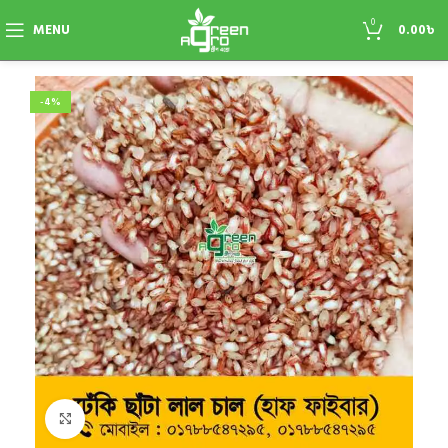
0
MENU
0.00
৳
-4%
Click to enlarge