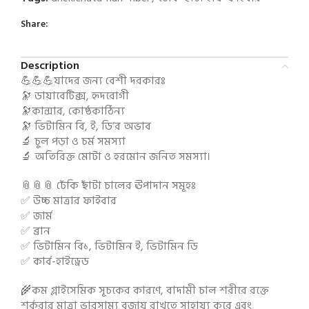
Share:
Description
💪💪💪যাদের জন্য বেশী দরকারঃ
🔭 ডায়াবেটিক্স, হৃদরোগী
🔭কান্সার, কোষ্ঠকাঠিন্য
🔭 ভিটামিন বি, ই, ডি’র অভাব
🔬 চুল পড়া ও চর্ম সমস্যা
🔬 অতিরিক্ত মোটা ও হরমোন জনিত সমস্যা।
📎📎📎 ঢেঁকি ছাঁটা চালের ঊপাদান সমূহঃ
✅ উচ্চ মাত্রার ফাইবার
✅ জার্ম
✅ ব্রান
✅ ভিটামিন বি১, ভিটামিন ই, ভিটামিন ডি
✅ কার্ব-হাইড্রেড
🌾কম গ্লাইসেমিক সূচকের কারণে, বাদামী চাল শরীরে রক্তে
শর্করার মাত্রা ভারসাম্য বজায় রাখতে সাহায্য করে এবং