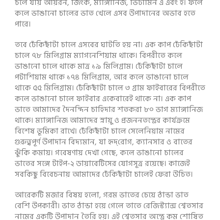
চলে যায় আয়রন, জিংক, ম্যাঙ্গানিজ, ভিটামিন এ এবং ই। ফলে
কলে ভাঙানো চালের ভাত খেলে এসব উপাদানের অভাব হতে
পারে।
তবে ঢেঁকিছাঁটা চালে এসবের ঘাটতি হয় না। এক কাপ ঢেঁকিছাঁটা
চালে ৭৮ মিলিগ্রাম ম্যাগনেশিয়াম থাকে। বিপরীতে কলে
ভাঙানো চালে থাকে মাত্র ১৯ মিলিগ্রাম। ঢেঁকিছাঁটা চালে
পটাশিয়াম থাকে ১৭৪ মিলিগ্রাম, আর কলে ভাঙানো চালে
থাকে ৫৫ মিলিগ্রাম। ঢেঁকিছাঁটা চালে ৩ গ্রাম ফাইবারের বিপরীতে
কলে ভাঙানো চালে ফাইবার একেবারেই থাকে না। এক কাপ
ভাতে আমাদের দৈনন্দিন চাহিদার শতকরা ৮০ ভাগ ম্যাঙ্গানিজ
থাকে। ম্যাঙ্গানিজ আমাদের স্নায়ু ও প্রজননতন্ত্রের কার্যক্রমে
বিশেষ ভূমিকা রাখে। ঢেঁকিছাঁটা চালে সেলেনিয়াম নামের
গুরুত্বপূর্ণ উপাদান বিদ্যমান, যা হৃদ্‌রোগ, ক্যানসার ও বাতের
ঝুঁকি কমায়। গবেষণায় দেখা গেছে, কলে ভাঙানো চালের
ভাতের সঙ্গে টাইপ-২ ডায়াবেটিসের যোগসূত্র রয়েছে। কাজেই
সবকিছু বিবেচনায় আমাদের ঢেঁকিছাঁটা চালেই ফেরা উচিত।
আরেকটি মজার বিষয় হলো, গরম ভাতের চেয়ে ঠান্ডা ভাত
বেশি উপকারী। ভাত ঠান্ডা হয়ে গেলে তাতে রেজিস্ট্যান্স শ্বেতসার
নামের একটি উপাদান তৈরি হয়। এই শ্বেতসার অন্ত্রে কম শোষিত