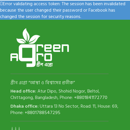
Error validating access token: The session has been invalidated
because the user changed their password or Facebook has
লা
ওজন (কেজি )
ওজন (কেজি )
changed the session for security reasons.
ও
,
,
,
,
,
,
,
,
,
,
,
,
লা
,
,
গ্রীন এগ্রো “আস্থা ও বিশ্বাসের প্রতীক”
Head office:
Atur Dipo, Shohid Nogor, Beltol,
Chittagong, Bangladesh, Phone:
+8801841172770
Dhaka office:
Uttara 13 No Sector, Road: 11, House: 69,
Phone:
+8801788547295