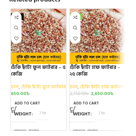
NEW
-4%
N
ঢেঁকি ছাঁটা ফুল ফাইবার – ৫
ঢেঁকি ছাঁটা হাফ ফাইবার –
বিভ
কেজি
২৫ কেজি
লা
চাল
,
ঢেঁকি ছাঁটা ফুল ফাইবার
চাল
,
ঢেঁকি ছাঁটা হাফ ফাইবার
চা
650.00
৳
2,650.00
৳
90
2,750.00
৳
ADD TO CART
ADD TO CART
A
WEIGHT
2 kg
WEIGHT
2 kg
W
চালের প্রকার
চালের প্রকার
চা