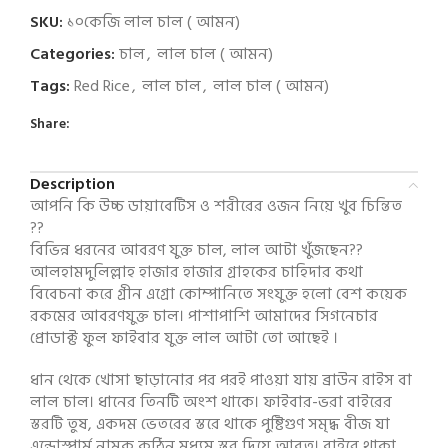
SKU:
১০কেজি লাল চাল ( আমন)
Categories:
চাল
,
লাল চাল ( আমন)
Tags:
Red Rice
,
লাল চাল
,
লাল চাল ( আমন)
Share:
Description
আপনি কি উচ্চ ডায়াবেটিস ও শরীরের ওজন নিয়ে খুব চিন্তিত
??
বিভিন্ন ধরনের আবরণ যুক্ত চাল, লাল আটা খুঁজছেন??
আলহামদুলিল্লাহ হাজার হাজার গ্রাহকের চাহিদার কথা
বিবেচনা করে গ্রীন এগ্রো কোম্পানিতে সংযুক্ত হলো বেশ কয়েক
রকমের আবরণযুক্ত চাল। পাশাপাশি আমাদের সিগনেচার
প্রোডাক্ট ফুল ফাইবার যুক্ত লাল আটা তো আছেই ।
ধান থেকে খোসা ছাড়ানোর পর পরই পাওয়া যায় ব্রাউন রাইস বা
লাল চাল। ধানের তিনটি অংশ থাকে। ফাইবার-ভরা বাইরের
স্তরটি তুষ, একদম ভেতরের স্তরে থাকে পুষ্টিগুণ সমৃদ্ধ বীজ যা
এন্ডোস্পার্ম নামক কঠিন মধ্যম স্তর দিয়ে আবৃত। বাইরে থাকা