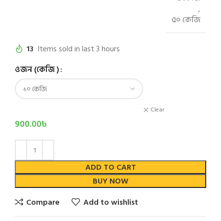
,
৫০ কেজি
13
Items sold in last 3 hours
ওজন (কেজি )
Clear
900.00
৳
ADD TO CART
BUY NOW
Compare
Add to wishlist