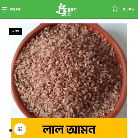
0
MENU
0.00
৳
NEW
Click to enlarge