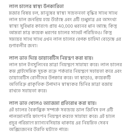
লাল চালের স্বাস্থ্য উপকারিতা
মজার বিষয় হল, মানুষের স্বাস্থ্য সচেতনতা বৃদ্ধির সাথে সাথে
লাল চাল জনপ্রিয় হয়ে উঠেছে এবং এটি শুধুমাত্র এর অসংখ্য
স্বাস্থ্য সুবিধার কারণে। প্রায় 40,000 ধরনের ধান আছে; কিন্তু
আমরা মাত্র কয়েক ধরণের চালের সাথেই পরিচিতও। কিন্তু
সময়ের সাথে সাথে এখন লাল চালের বেপক চাহিদা বেড়েছে এর
গুণাবলীর জন্য।
লাল ভাত দিয়ে ডায়াবেটিস নিয়ন্ত্রণ করা যায়।
লাল চাল ইনসুলিনের মাত্রা নিয়ন্ত্রণে সাহায্য করে। লাল চালের
কম গ্লাইসেমিক সূচক রক্তে শর্করার নিয়ন্ত্রণে সহায়তা করে এবং
ডায়াবেটিস রোগীদের উপকার করে। তা ছাড়াও, কয়েকটি
অতিরিক্ত প্রাকৃতিক উপাদান স্বাস্থ্যকর চিনির মাত্রা বজায়
রাখতে সহায়তা করে।
লাল ভাত খেলেও অ্যাজমা প্রতিরোধ করা যায়।
এই চালের বৈকল্পিক সম্পর্কে সবচেয়ে ভাল জিনিস হল এটি
পালমোনারি ফাংশন নিয়ন্ত্রণ করতে সাহায্য করে। এই চালে
প্রচুর পরিমাণে ম্যাগনেসিয়াম থাকায় এর নিয়মিত সেবন
অক্সিজেনের উন্নতি ঘটাতে পারে।