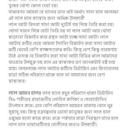
তুষের খোসা ফেলে দেয়া হয়।
সাধারণত আমরা যে চালের ভাত খাই অর্থাৎ সাদা চাল অপেক্ষা
এই লাল চাল স্বাস্থ্যের জন্য অধিক উপকারী
লাল আটা কিংবা সাদা আটা দুটোই গম পিষে তৈরি করা হয়।
খোসা সমেত পিষে যেটা তৈরি হয় তা লাল আটা আর খোসা
ছাড়ানো রিফাইন করে প্রস্তুত আটা হচ্ছে সাদা আটা। লাল
আটার রুটির চেয়ে আমরা ইদানিং রিফাইন করা সাদা আটার
রুটি খেতেই বেশি স্বাচ্ছন্দ্যবোধ করি। কিন্তু বেশ কিছু গবেষণায়
উঠে এসেছে যে রিফাইন করা সাদা আটা বিভিন্ন ধাপে আমাদের
খাওয়ার উপযুক্ত হয় বলে এর স্বাস্থ্যকর গুণ অনেকটাই নষ্ট হয়ে
যায়। অপরপক্ষে লাল আটার রুটিতে ভিটামিন এবং মিনারেলের
মাত্রা সঠিক পরিমাণে থাকে বলে তা আমাদের জন্য বেশ
স্বাস্থ্যকর।
লাল আমন চালঃ
লাল চালে প্রচুর পরিমাণে থাকা ভিটামিন
বি৬ শরীরের প্রয়োজনীয় লোহিত কণিকা ও সেরোটোনিন
উৎপাদন করে। এতে বেশি পরিমাণে আয়রন থাকায় খেতে খুব
সুস্বাদু নয়। কিন্তু রক্তাল্পতায় ভোগা মানুষের জন্য লাল চাল
ওষুধের মতো কাজ করে। রক্তে শর্করার মাত্রা নিয়ন্ত্রণে রাখে বলে
লাল চাল ডায়াবেটিসের রোগীদের জন্যও উপকারী।