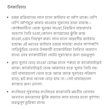
উপকারিতাঃ
হজম প্রক্রিয়াতেঃ লাল চালে ফাইবার বা আঁশ থাকে। বেশি
বেশি আঁশযুক্ত খাবার খাওয়ার সুফলের মধ্যে রয়েছে—
কোষ্ঠকাঠিন্য থেকে সুরক্ষা পাওয়া,নিয়মিত পায়খানার
অভ্যাস তৈরি হওয়া,কোলন ক্যান্সারের ঝুঁকি কমে
যাওয়া,ওজন নিয়ন্ত্রণ করা। লাল চালে অদ্রবণীয় ফাইবার
রয়েছে। এই ধরনের ফাইবার হজমে সাহায্য করার পাশাপাশি
নাড়িভুঁড়ির ভেতরে উপকারী ব্যাকটেরিয়া তৈরিতে অবদান
রাখে। এসব ব্যাকটেরিয়া পেটের সুস্বাস্থ্যের জন্য গুরুত্বপূর্ণ।
ব্লাড সুগার বেড়ে যাওয়া রোধেঃ চালে শর্করা বা কার্বোহাইড্রেট
থাকে। কার্বোহাইড্রেট ভেঙে আমাদের রক্তে সুগার তৈরি হয়।
যেই খাবারগুলো খেলে রক্তে আস্তে আস্তে সুগারের পরিমাণ
বাড়ে, হুট করে অনেক বেড়ে যায় না—সেই খাবারগুলো
স্বাস্থ্যের জন্য ভালো।
হৃৎপিণ্ডের সুস্থতায়ঃ হৃৎপিণ্ডের করোনারি ধমনীর রোগসহ
অন্যান্য হৃদরোগের ঝুঁকি কমাতে লাল চালের মতো পূর্ণশস্য
গুরুত্বপূর্ণ ভূমিকা রাখে।